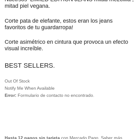
mitad piel vegana.
Corte pata de elefante, estos eran los jeans
favoritos de tu guardarropa!
Corte asimétrico en cintura que provoca un efecto
visual increíble.
BEST SELLERS.
Out Of Stock
Notify Me When Available
Error:
Formulario de contacto no encontrado.
Guarda mi nombre, correo electrónico y web
en este navegador para la próxima vez que
comente.
Hasta 12 pagos sin tarjeta
con Mercado Pago.
Saber más