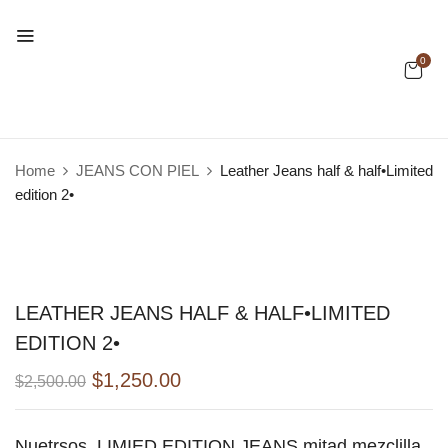
0
BE THE FIRST TO REVIEW “LEATHER
JEANS HALF & HALF•LIMITED
EDITION 2•”
Home
JEANS CON PIEL
Leather Jeans half & half•Limited
edition 2•
Tu dirección de correo electrónico no será
publicada.
Los campos obligatorios están
marcados con
*
Your rating
LEATHER JEANS HALF & HALF•LIMITED
EDITION 2•
$
1,250.00
$
2,500.00
Nuetrsos LIMIED EDITION JEANS mitad mezclilla ,