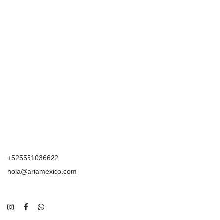
+525551036622
hola@ariamexico.com