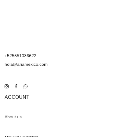
+525551036622
hola@ariamexico.com
ACCOUNT
About us