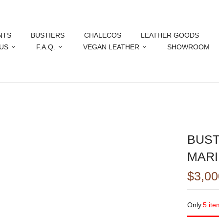
NTS
BUSTIERS
CHALECOS
LEATHER GOODS
US
F.A.Q.
VEGAN LEATHER
SHOWROOM
BUST
MAR
$
3,00
Only
5 ite