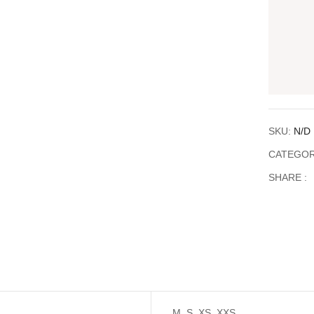
SKU:
N/D
CATEGOR
SHARE :
M, S, XS, XXS