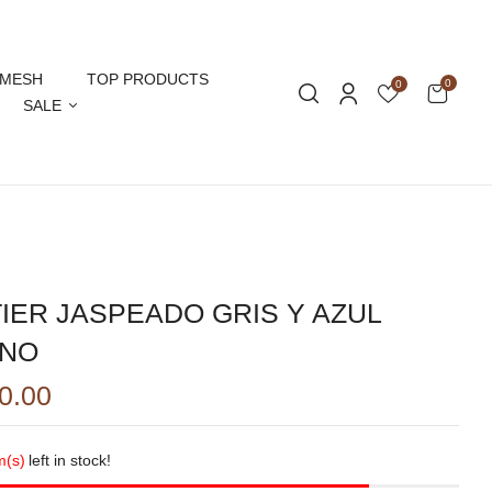
MESH
TOP PRODUCTS
0
0
SALE
IER JASPEADO GRIS Y AZUL
INO
0.00
m(s)
left in stock!