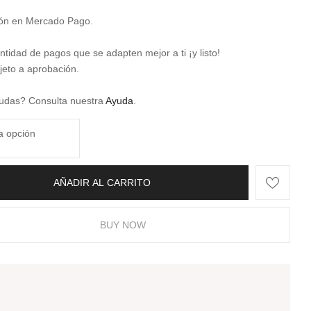
sión en Mercado Pago.
antidad de pagos que se adapten mejor a ti ¡y listo!
jeto a aprobación.
udas? Consulta nuestra
Ayuda
.
AÑADIR AL CARRITO
BUY NOW