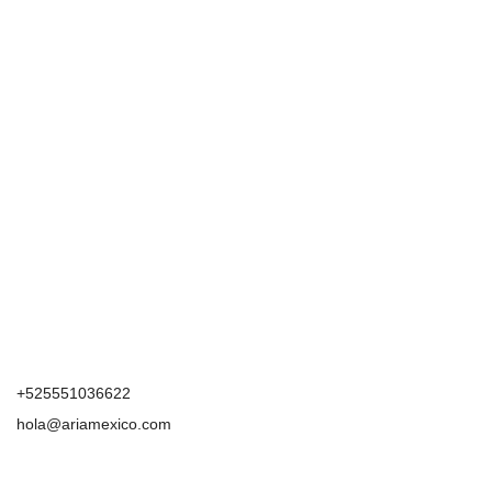
+525551036622
hola@ariamexico.com