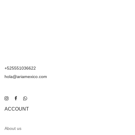
+525551036622
hola@ariamexico.com
ACCOUNT
About us