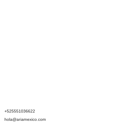
+525551036622
hola@ariamexico.com