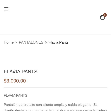
0
Home
PANTALONES
Flavia Pants
FLAVIA PANTS
$
3,000.00
FLAVIA PANTS
Pantalón de tiro alto con silueta amplia y caída elegante. Su
diseño destaca por un panel frontal drapeado que cruza la cintura