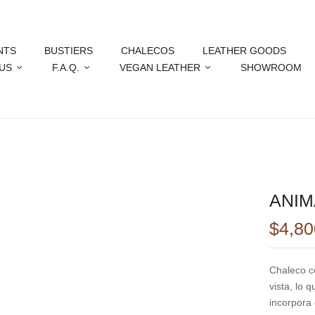
BE THE FIRST TO RE
NTS
BUSTIERS
CHALECOS
LEATHER GOODS
US
F.A.Q.
VEGAN LEATHER
SHOWROOM
Tu dirección de correo electr
marcados con
*
Your rating
ANIM
$
4,80
Chaleco c
vista, lo 
incorpora