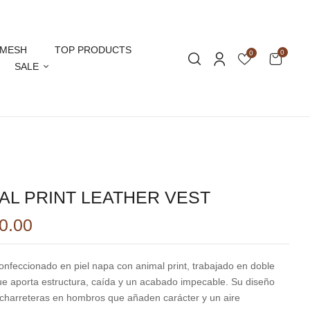
VIEW “ANIMAL PRINT LEATHER VEST”
MESH
TOP PRODUCTS
0
0
SALE
ónico no será publicada.
Los campos obligatorios están
AL PRINT LEATHER VEST
0.00
onfeccionado en piel napa con animal print, trabajado en doble
que aporta estructura, caída y un acabado impecable. Su diseño
 charreteras en hombros que añaden carácter y un aire