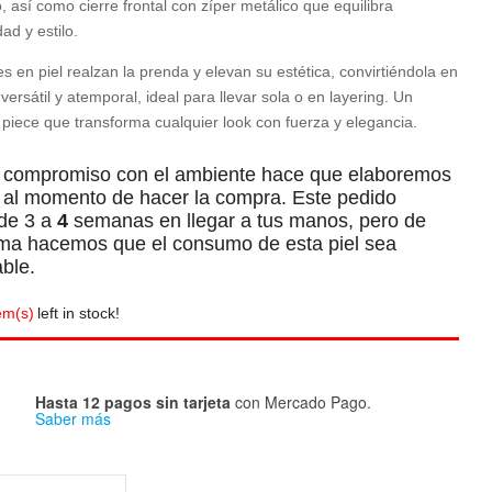
o, así como cierre frontal con zíper metálico que equilibra
dad y estilo.
es en piel realzan la prenda y elevan su estética, convirtiéndola en
versátil y atemporal, ideal para llevar sola o en layering. Un
piece que transforma cualquier look con fuerza y elegancia.
ectrónico y web en este navegador para la próxima vez que
 compromiso con el ambiente hace que elaboremos
a al momento de hacer la compra. Este pedido
 de 3 a
4
semanas en llegar a tus manos, pero de
rma hacemos que el consumo de esta piel sea
able.
em(s)
left in stock!
Hasta 12 pagos sin tarjeta
con Mercado Pago.
Saber más