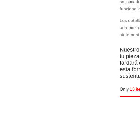
sofisticad
funcionali
Los detall
una pieza 
statement 
Guarda mi nombre, correo el
Nuestro
comente.
tu piez
tardará
esta fo
sustent
Only
13 it