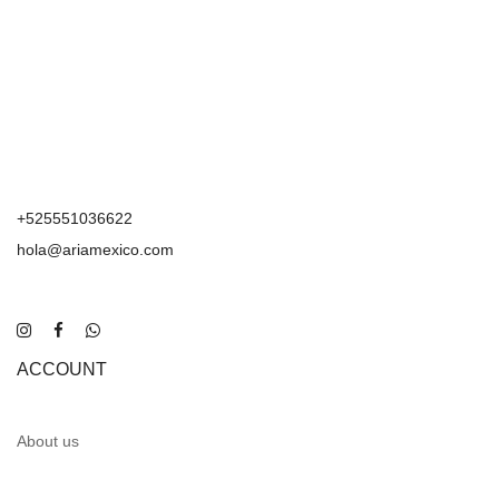
+525551036622
hola@ariamexico.com
ACCOUNT
About us