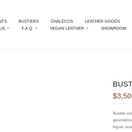
NTS
BUSTIERS
CHALECOS
LEATHER GOODS
US
F.A.Q.
VEGAN LEATHER
SHOWROOM
BUST
$
3,50
Bustier e
geométric
lograr una