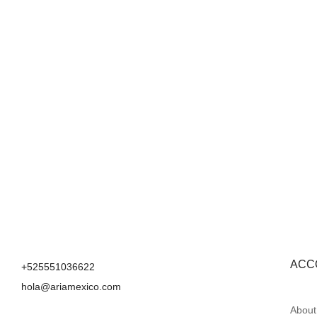
ACC
+525551036622
hola@ariamexico.com
About