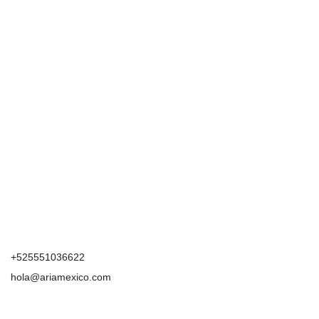
+525551036622
hola@ariamexico.com