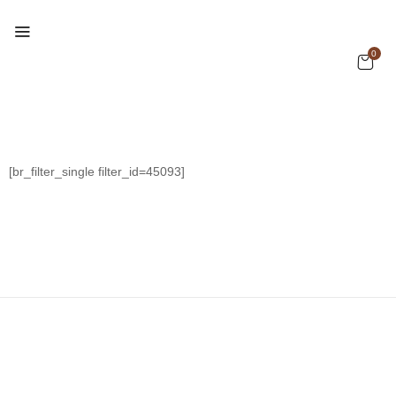
0
[br_filter_single filter_id=45093]